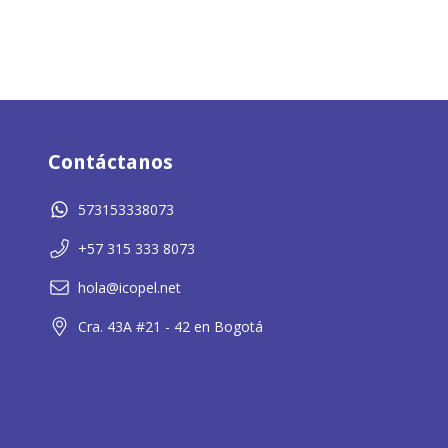
Contáctanos
573153338073
+57 315 333 8073
hola@icopel.net
Cra. 43A #21 - 42 en Bogotá