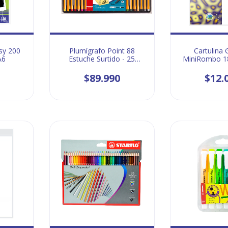
sy 200
Plumígrafo Point 88
Cartulina 
A6
Estuche Surtido - 25
MiniRombo 1
unidades
Car
$89.990
$12.