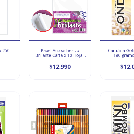
a 250
Papel Autoadhesivo
Cartulina Go
Brillante Carta x 10 Hojas
180 gramo
- 2 Ud
$12.990
$12.