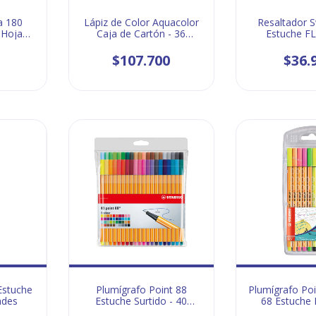
a 180
Lápiz de Color Aquacolor
Resaltador 
 Hojas -
Caja de Cartón - 36
Estuche F
unidades
unida
$107.700
$36.
Estuche
Plumígrafo Point 88
Plumígrafo Po
ades
Estuche Surtido - 40
68 Estuche
unidades
unida