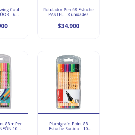
Swing Cool
Rotulador Pen 68 Estuche
LÚOR - 6
PASTEL - 8 unidades
des
900
$34.900
int 88 + Pen
Plumígrafo Point 88
 NEÓN 10
Estuche Surtido - 10
des
unidades