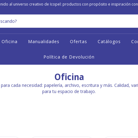
nido al universo creativo de Icopel: productos con propósito e inspiración con
Oficina
Manualidades
Ofertas
Catálogos
Co
Política de Devolución
Oficina
a para cada necesidad: papelería, archivo, escritura y más. Calidad, va
para tu espacio de trabajo.