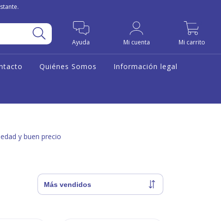
stante.
0
Ayuda
Mi cuenta
Mi carrito
ntacto
Quiénes Somos
Información legal
riedad y buen precio