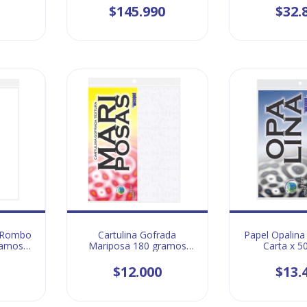
$145.990
$32.
a Rombo
Cartulina Gofrada
Papel Opalin
ramos
Mariposa 180 gramos
Carta x 5
Carta
$12.000
$13.