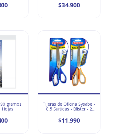
800
$34.900
a 90 gramos
Tijeras de Oficina Sysabe -
0 Hojas
8,5 Surtidas - Blíster - 2
unidades
400
$11.990