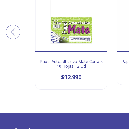
adera 180
Papel Autoadhesivo Mate Carta x
Pap
ta
10 Hojas - 2 Ud
$12.990