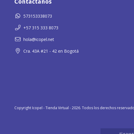
Contáctanos
573153338073
+57 315 333 8073
hola@icopel.net
Cra. 43A #21 - 42 en Bogotá
Copyright Icopel - Tienda Virtual - 2026. Todos los derechos reservado
Al naveg