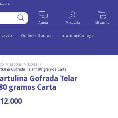
stante.
0
Ayuda
Mi cuenta
Mi carrito
ntacto
Quiénes Somos
Información legal
cio
>
Escolar
>
Bolsa
>
rtulina Gofrada Telar 180 gramos Carta
artulina Gofrada Telar
80 gramos Carta
12.000