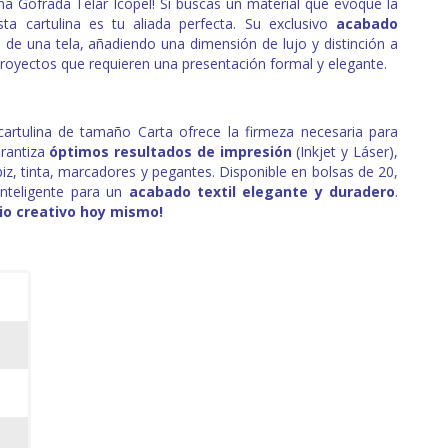
lina Gofrada Telar Icopel! Si buscas un material que evoque la
sta cartulina es tu aliada perfecta. Su exclusivo
acabado
 de una tela, añadiendo una dimensión de lujo y distinción a
royectos que requieren una presentación formal y elegante.
cartulina de tamaño Carta ofrece la firmeza necesaria para
arantiza
óptimos resultados de impresión
(Inkjet y Láser),
piz, tinta, marcadores y pegantes. Disponible en bolsas de 20,
 inteligente para un
acabado textil elegante y duradero
.
rio creativo hoy mismo!