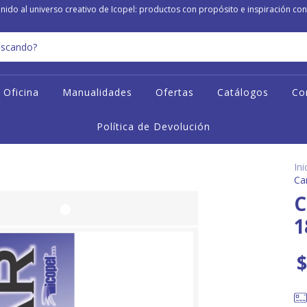
nido al universo creativo de Icopel: productos con propósito e inspiración con
Oficina
Manualidades
Ofertas
Catálogos
Co
Política de Devolución
Ini
Ca
C
1
$