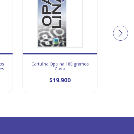
os
Cartulina Opalina 180 gramos
Cartulina 
des
Carta
$19.900